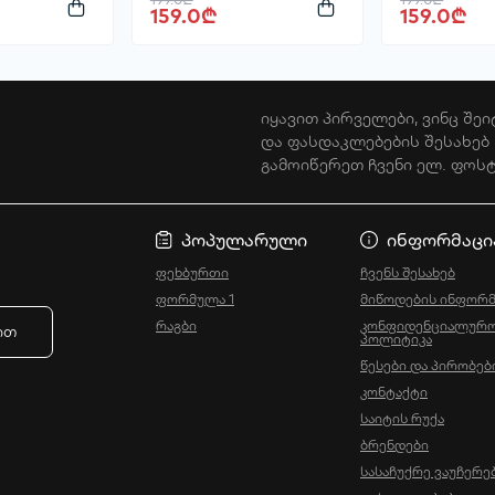
159.0₾
159.0₾
იყავით პირველები, ვინც შეი
და ფასდაკლებების შესახებ
გამოიწერეთ ჩვენი ელ. ფოს
პოპულარული
ინფორმაცი
ფეხბურთი
ჩვენს შესახებ
ფორმულა 1
მიწოდების ინფორმ
რაგბი
კონფიდენციალურო
ით
პოლიტიკა
წესები და პირობებ
კონტაქტი
საიტის რუქა
ბრენდები
სასაჩუქრე ვაუჩერე